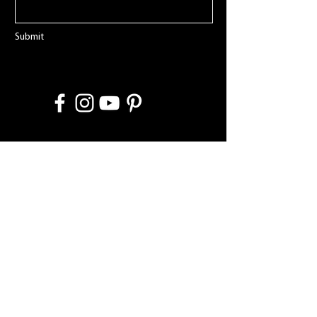
Submit
REJOIGNEZ NOTRE LISTE DE DIFFUSION
POUR RESTER À JOUR DE TOUT CE
VALERIE LAWSON
Subscribe Now