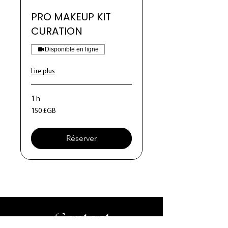
PRO MAKEUP KIT
CURATION
Disponible en ligne
Lire plus
1 h
150
150 £GB
livres
sterling
Réserver
Contact