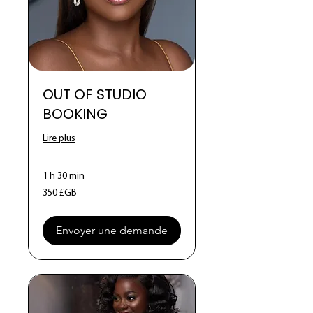
OUT OF STUDIO
BOOKING
Lire plus
1 h 30 min
350
350 £GB
livres
sterling
Envoyer une demande